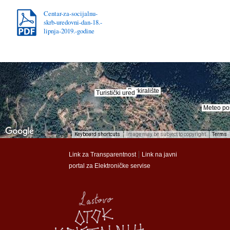
Centar-za-socijalnu-
skrb-uredovni-dan-18.-
lipnja-2019.-godine
Parkiralište
Parkiralište
Turistički ured
Turistički ured
Meteo po
Meteo po
Keyboard shortcuts
Image may be subject to copyright
Terms
munalac
munalac
|
Link za Transparentnost
Link na javni
portal za Elektroničke servise
Općina Lastovo
Općina Lastovo
Dom kulture
Dom kulture
Dječji vrtić
Dječji vrtić
Groblje
Groblje