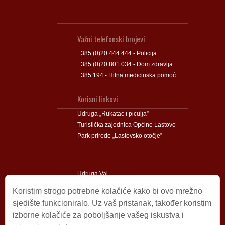
Važni telefonski brojevi
+385 (0)20 444 444 - Policija
+385 (0)20 801 034 - Dom zdravlja
+385 194 - Hitna medicinska pomoć
Korisni linkovi
Udruga „Rukatac i piculja”
Turistička zajednica Općine Lastovo
Park prirode „Lastovsko otočje”
Udruga Val
Udruga Lastovski Poklad
Koristim strogo potrebne kolačiće kako bi ovo mrežno
sjedište funkcioniralo. Uz vaš pristanak, također koristim
izborne kolačiće za poboljšanje vašeg iskustva i
Impressum