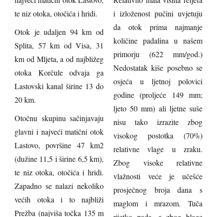
te niz otoka, otočića i hridi.
i izloženost pučini uvjetuju
da otok prima najmanje
Otok je udaljen 94 km od
količine padalina u našem
Splita, 57 km od Visa, 31
primorju (622 mm/god.)
km od Mljeta, a od najbližeg
Nedostatak kiše posebno se
otoka Korčule odvaja ga
osjeća u ljetnoj polovici
Lastovski kanal širine 13 do
godine (proljeće 149 mm;
20 km.
ljeto 50 mm) ali ljetne suše
Otočnu skupinu sačinjavaju
nisu tako izrazite zbog
glavni i najveći matični otok
visokog postotka (70%)
Lastovo, površine 47 km2
relativne vlage u zraku.
(dužine 11,5 i širine 6,5 km),
Zbog visoke relativne
te niz otoka, otočića i hridi.
vlažnosti veće je učešće
Zapadno se nalazi nekoliko
prosječnog broja dana s
većih otoka i to najbliži
maglom i mrazom. Tuča
Prežba (najviša točka 135 m
rijetko pada, a zbog blage