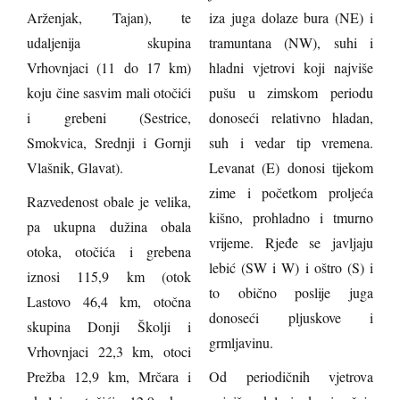
Arženjak, Tajan), te
iza juga dolaze bura (NE) i
udaljenija skupina
tramuntana (NW), suhi i
Vrhovnjaci (11 do 17 km)
hladni vjetrovi koji najviše
koju čine sasvim mali otočići
pušu u zimskom periodu
i grebeni (Sestrice,
donoseći relativno hladan,
Smokvica, Srednji i Gornji
suh i vedar tip vremena.
Vlašnik, Glavat).
Levanat (E) donosi tijekom
zime i početkom proljeća
Razvedenost obale je velika,
kišno, prohladno i tmurno
pa ukupna dužina obala
vrijeme. Rjeđe se javljaju
otoka, otočića i grebena
lebić (SW i W) i oštro (S) i
iznosi 115,9 km (otok
to obično poslije juga
Lastovo 46,4 km, otočna
donoseći pljuskove i
skupina Donji Školji i
grmljavinu.
Vrhovnjaci 22,3 km, otoci
Prežba 12,9 km, Mrčara i
Od periodičnih vjetrova