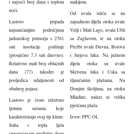
i najveći broj dana s toplom
makijom.
noći.
Od uvala ističu se na
Lastovo pripada
zapadnom dijelu otoka uvale
najsunčanijim područjima
Velji i Mali Lago, uvala Ubli
jadranskog primorja s 2761
sa Zaglavom, te na otoku
sati insolacije godišnje
Prežbi uvale Duvna, Borova
(prosječno 7.3 sati dnevno).
i Jurjeva luka. Na južnom
Relativno mali broj oblačnih
dijelu otoka su uvale
dana (77) također je
Skrivena luka i Uska sa
posljedica udaljenosti od
šljunčanim plažama. Na
obalnog pojasa.
Donjim školjima, na otoku
Mladine, nalazi se velika
Lastovo je često izloženo
pješčana plaža.
ljetnim sušama koje
karakteriziraju ovaj tip klime.
Izvor: PPU OL
Suha i topla ljeta
omogućavaju međutim dugu