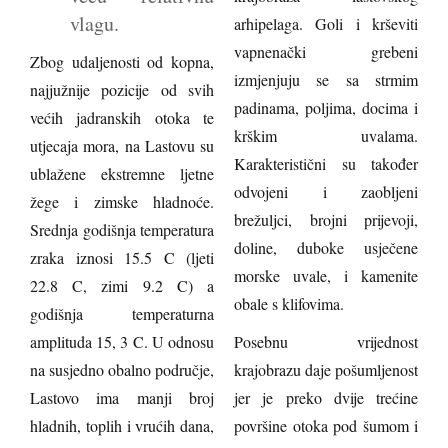
vlagu.
arhipelaga. Goli i krševiti
vapnenački grebeni
Zbog udaljenosti od kopna,
izmjenjuju se sa strmim
najjužnije pozicije od svih
padinama, poljima, docima i
većih jadranskih otoka te
krškim uvalama.
utjecaja mora, na Lastovu su
Karakteristični su također
ublažene ekstremne ljetne
odvojeni i zaobljeni
žege i zimske hladnoće.
brežuljci, brojni prijevoji,
Srednja godišnja temperatura
doline, duboke usječene
zraka iznosi 15.5 C (ljeti
morske uvale, i kamenite
22.8 C, zimi 9.2 C) a
obale s klifovima.
godišnja temperaturna
amplituda 15, 3 C. U odnosu
Posebnu vrijednost
na susjedno obalno područje,
krajobrazu daje pošumljenost
Lastovo ima manji broj
jer je preko dvije trećine
hladnih, toplih i vrućih dana,
površine otoka pod šumom i