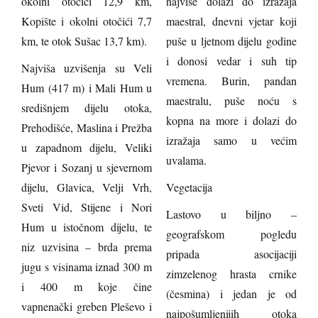
okolni otočići 12,9 km,
najviše dolazi do izražaja
Kopište i okolni otočići 7,7
maestral, dnevni vjetar koji
km, te otok Sušac 13,7 km).
puše u ljetnom dijelu godine
i donosi vedar i suh tip
Najviša uzvišenja su Veli
vremena. Burin, pandan
Hum (417 m) i Mali Hum u
maestralu, puše noću s
središnjem dijelu otoka,
kopna na more i dolazi do
Prehodišće, Maslina i Prežba
izražaja samo u većim
u zapadnom dijelu, Veliki
uvalama.
Pjevor i Sozanj u sjevernom
dijelu, Glavica, Velji Vrh,
Vegetacija
Sveti Vid, Stijene i Nori
Lastovo u biljno –
Hum u istočnom dijelu, te
geografskom pogledu
niz uzvisina – brda prema
pripada asocijaciji
jugu s visinama iznad 300 m
zimzelenog hrasta crnike
i 400 m koje čine
(česmina) i jedan je od
vapnenački greben Pleševo i
najpošumljenijih otoka