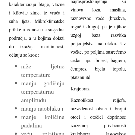
najrasprostranjenije su
karakteriziraju blage, vlažne
vinova loza, maslina,
i kišovite zime, te vruća i
raznovrsno voće (breskva,
suha ljeta. Mikroklimatske
rogač i drugo), pa je njihov
prilike u odnosu na susjedna
uzgoj baza razvitka
područja, a u kojima dolazi
poljodjelstva na otoku. Uz
do izražaja maritimnost,
voćke, po poljima susrećemo
očituju se kroz :
cedar, lipu .brijest, bagrem,
niže ljetne
čempres, bijelu topolu,
temperature
platanu itd.
manju godišnju
Krajobraz
temperaturnu
amplitudu
Raznolikost reljefa,
manju naoblaku i
razvedenost obale i brojni
manje količine
otoci i otočići doprinose
padalina
izuzetnoj privlačnosti
veću relativnu
krajobraza lastovskog