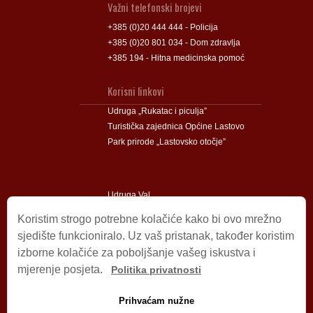
Važni telefonski brojevi
+385 (0)20 444 444 - Policija
+385 (0)20 801 034 - Dom zdravlja
+385 194 - Hitna medicinska pomoć
Korisni linkovi
Udruga „Rukatac i piculja”
Turistička zajednica Općine Lastovo
Park prirode „Lastovsko otočje”
Udruga Val
Udruga Lastovski Poklad
Koristim strogo potrebne kolačiće kako bi ovo mrežno
sjedište funkcioniralo. Uz vaš pristanak, također koristim
izborne kolačiće za poboljšanje vašeg iskustva i
Impressum
mjerenje posjeta.
Politika privatnosti
© 2009 – 2026 Općina Lastovo.
Sva prava pridržana.
Prihvaćam nužne
Dizajn i podrška:
Stjepan Tafra