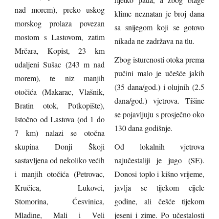
nad morem), preko uskog
klime neznatan je broj dana
morskog prolaza povezan
sa snijegom koji se gotovo
mostom s Lastovom, zatim
nikada ne zadržava na tlu.
Mrčara, Kopist, 23 km
Zbog isturenosti otoka prema
udaljeni Sušac (243 m nad
pučini malo je učešće jakih
morem), te niz manjih
(35 dana/god.) i olujnih (2.5
otočića (Makarac, Vlašnik,
dana/god.) vjetrova. Tišine
Bratin otok, Potkopište),
se pojavljuju s prosječno oko
Istočno od Lastova (od 1 do
130 dana godišnje.
7 km) nalazi se otočna
skupina Donji Škoji
Od lokalnih vjetrova
sastavljena od nekoliko većih
najučestaliji je jugo (SE).
i manjih otočića (Petrovac,
Donosi toplo i kišno vrijeme,
Kručica, Lukovci,
javlja se tijekom cijele
Stomorina, Ćesvinica,
godine, ali češće tijekom
Mladine, Mali i Veli
jeseni i zime. Po učestalosti