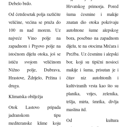
Debelo brdo.
Hrvatskog primorja. Pored
Od četrdesetak polja različite
šuma česmine i makije
veličine, većina se pruža do
znatan dio otoka pokrivaju
100 m nad morem. Uz
autohtone šume alepskog
najveće Vino polje na
bora, posebno na zapadnom
zapadnom i Prgovo polje na
dijelu, te na otocima Mrčara i
istočnom dijelu otoka, još se
Prežba. Uz česminu i alepski
ističu svojom veličinom
bor, koji su tipični nosioci
Nižno polje, Dubrava,
makije i šuma, prisutan je i
Hrastove, Ždrijelo, Pržina i
čitav niz autohtonih i
druga.
kultiviranih vrsta kao što su
planika, vrijes, zelenika,
Klimatska obilježja
tršlja, mirta, šmrika, divlja
Otok Lastovo pripada
maslina itd.
jadranskom tipu
Od kultura
mediteranske klime koju