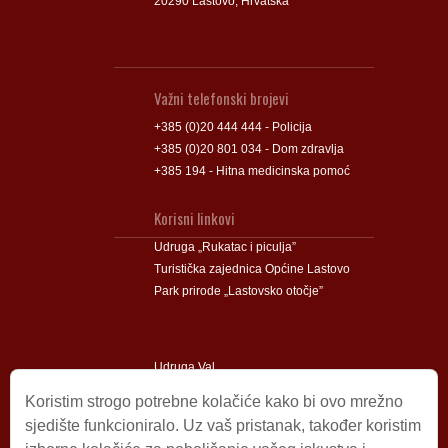
20290 Lastovo, Hrvatska
Važni telefonski brojevi
+385 (0)20 444 444 - Policija
+385 (0)20 801 034 - Dom zdravlja
+385 194 - Hitna medicinska pomoć
Korisni linkovi
Udruga „Rukatac i piculja”
Turistička zajednica Općine Lastovo
Park prirode „Lastovsko otočje”
Udruga Val
Udruga Lastovski Poklad
Koristim strogo potrebne kolačiće kako bi ovo mrežno
sjedište funkcioniralo. Uz vaš pristanak, također koristim