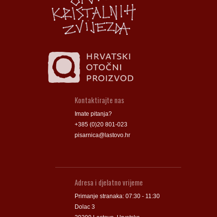
Groblje
Groblje
Kontaktirajte nas
Imate pitanja?
+385 (0)20 801-023
pisarnica@lastovo.hr
Adresa i djelatno vrijeme
Primanje stranaka: 07:30 - 11:30
Dolac 3