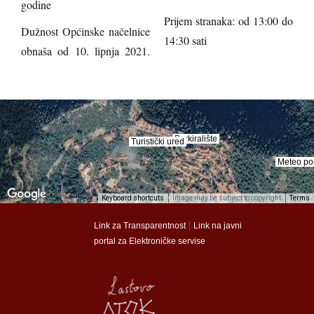
godine
Prijem stranaka: od 13:00 do
Dužnost Općinske načelnice
14:30 sati
obnaša od 10. lipnja 2021.
Parkiralište
Parkiralište
Turistički ured
Turistički ured
Meteo po
Meteo po
Keyboard shortcuts
Image may be subject to copyright
Terms
munalac
munalac
|
Link za Transparentnost
Link na javni
portal za Elektroničke servise
Općina Lastovo
Općina Lastovo
Dom kulture
Dom kulture
Dječji vrtić
Dječji vrtić