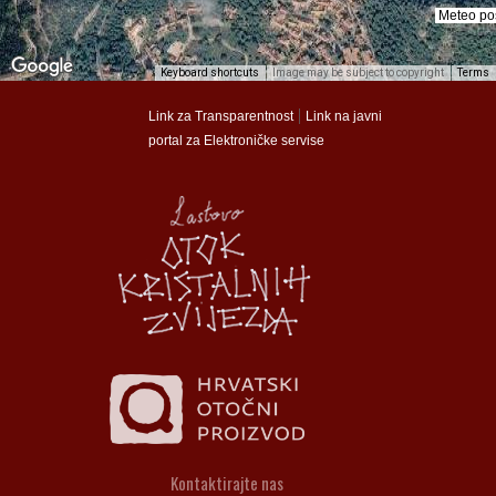
Meteo po
Meteo po
Keyboard shortcuts
Image may be subject to copyright
Terms
munalac
munalac
|
Link za Transparentnost
Link na javni
portal za Elektroničke servise
Općina Lastovo
Općina Lastovo
Dom kulture
Dom kulture
Dječji vrtić
Dječji vrtić
Groblje
Groblje
Kontaktirajte nas