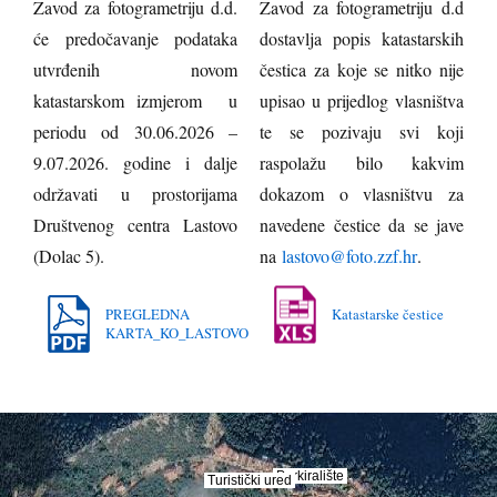
Zavod za fotogrametriju d.d.
Zavod za fotogrametriju d.d
će predočavanje podataka
dostavlja popis katastarskih
utvrđenih novom
čestica za koje se nitko nije
katastarskom izmjerom u
upisao u prijedlog vlasništva
periodu od 30.06.2026 –
te se pozivaju svi koji
9.07.2026. godine i dalje
raspolažu bilo kakvim
održavati u prostorijama
dokazom o vlasništvu za
Društvenog centra Lastovo
navedene čestice da se jave
(Dolac 5).
na
lastovo@foto.zzf.hr
.
PREGLEDNA
Katastarske čestice
KARTA_KO_LASTOVO
Parkiralište
Parkiralište
Turistički ured
Turistički ured