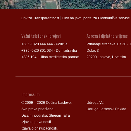
Groblje
Groblje
|
Link za Transparentnost
Link na javni portal za Elektroničke servise
Važni telefonski brojevi
Adresa i djelatno vrijeme
+385 (0)20 444 444 - Policija
Primanje stranaka: 07:30 - 
+385 (0)20 801 034 - Dom zdravlja
Dolac 3
+385 194 - Hitna medicinska pomoć
20290 Lastovo, Hrvatska
Impressum
© 2009 – 2026 Općina Lastovo.
Udruga Val
Sva prava pridržana.
Udruga Lastovski Poklad
Dizajn i podrška:
Stjepan Tafra
Izjava o privatnosti
.
Izjava o pristupačnosti
.