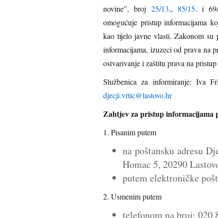
novine”, broj
25/13
.,
85/15
. i 69
omogućuje pristup informacijama koje
kao tijelo javne vlasti. Zakonom su 
informacijama, izuzeci od prava na p
ostvarivanje i zaštitu prava na pristu
Službenica za informiranje: Iva F
djecji.vrtic@lastovo.hr
Zahtjev za pristup informacijama 
1. Pisanim putem
na poštansku adresu Dje
Homac 5, 20290 Lastov
putem elektroničke poš
2. Usmenim putem
telefonom na broj: 020 