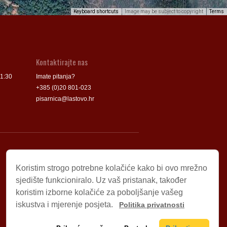
Keyboard shortcuts
Image may be subject to copyright
Terms
Kontaktirajte nas
11:30
Imate pitanja?
+385 (0)20 801-023
pisarnica@lastovo.hr
Korisni linkovi
Koristim strogo potrebne kolačiće kako bi ovo mrežno
Udruga „Rukatac i piculja”
sjedište funkcioniralo. Uz vaš pristanak, također
Turistička zajednica Općine Lastovo
koristim izborne kolačiće za poboljšanje vašeg
Park prirode „Lastovsko otočje”
iskustva i mjerenje posjeta.
Politika privatnosti