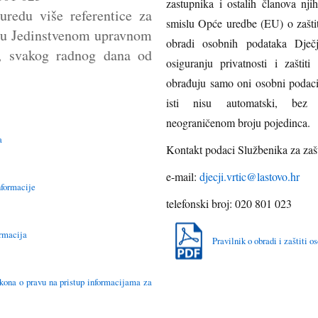
zastupnika i ostalih članova nj
uredu više referentice za
smislu Opće uredbe (EU) o zaštit
u u Jedinstvenom upravnom
obradi osobnih podataka Dječj
, svakog radnog dana od
osiguranju privatnosti i zašti
obrađuju samo oni osobni podaci
isti nisu automatski, bez i
neograničenom broju pojedinca.
a
Kontakt podaci Službenika za zaš
e-mail:
djecji.vrtic@lastovo.hr
nformacije
telefonski broj: 020 801 023
rmacija
Pravilnik o obradi i zaštiti 
kona o pravu na pristup informacijama za