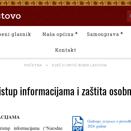
beni glasnik
Naša općina
Samouprava
Kontakt
POČETNA
»
DJEČJI VRTIĆ BISER LASTOVA
istup informacijama i zaštita osob
ACIJAMA
Godisnje_izvjesce o provedb
2024. godinu
stup informacijama (“Narodne