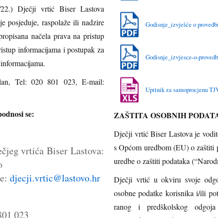
/22.) Dječji vrtić Biser Lastova
 posjeduje, raspolaže ili nadzire
Godisnje_izvješće o provedb
propisana načela prava na pristup
ristup informacijama i postupak za
Godisnje_izvjesce-o-provedb
p informacijama.
rlan, Tel: 020 801 023, E-mail:
Upitnik za samoprocjenu TJ
podnosi se:
ZAŠTITA OSOBNIH PODAT
Dječji vrtić Biser Lastova je voditelj obrade osobnih podataka u skladu
s Općom uredbom (EU) o zaštiti
čjeg vrtića Biser Lastova:
uredbe o zaštiti podataka (“Narod
o
te:
djecji.vrtic@lastovo.hr
Dječji vrtić u okviru svoje odg
osobne podatke korisnika i/ili po
ranog i predškolskog odgoja 
801 023