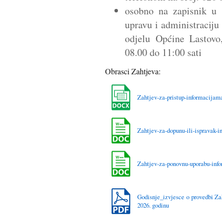
osobno na zapisnik u 
upravu i administracij
odjelu Općine Lastovo
08.00 do 11:00 sati
Obrasci Zahtjeva:
Zahtjev-za-pristup-informacijam
Zahtjev-za-dopunu-ili-ispravak-i
Zahtjev-za-ponovnu-uporabu-info
Godisnje_izvjesce o provedbi Za
2026. godinu