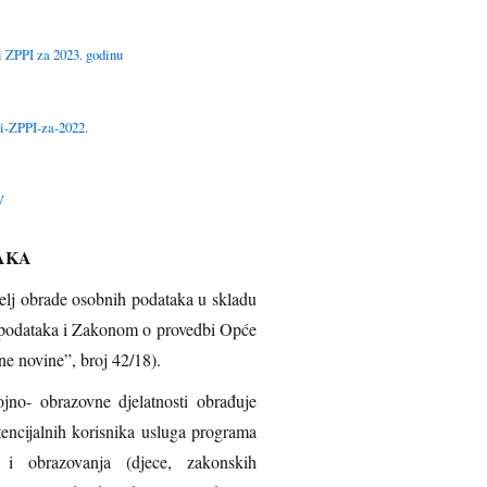
i ZPPI za 2023. godinu
i-ZPPI-za-2022.
V
AKA
 podataka i Zakonom o provedbi Opće
ne novine”, broj 42/18).
ojno- obrazovne djelatnosti obrađuje
tencijalnih korisnika usluga programa
i obrazovanja (djece, zakonskih