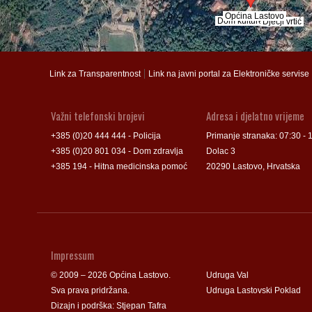
Općina Lastovo
Općina Lastovo
Dom kulture
Dom kulture
Dječji vrtić
Dječji vrtić
Groblje
Groblje
|
Link za Transparentnost
Link na javni portal za Elektroničke servise
Važni telefonski brojevi
Adresa i djelatno vrijeme
+385 (0)20 444 444 - Policija
Primanje stranaka: 07:30 - 
+385 (0)20 801 034 - Dom zdravlja
Dolac 3
+385 194 - Hitna medicinska pomoć
20290 Lastovo, Hrvatska
Impressum
© 2009 – 2026 Općina Lastovo.
Udruga Val
Sva prava pridržana.
Udruga Lastovski Poklad
Dizajn i podrška:
Stjepan Tafra