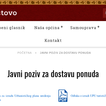
beni glasnik
Naša općina
Samouprava
Kontakt
POČETNA
»
JAVNI POZIV ZA DOSTAVU PONUDA
Javni poziv za dostavu ponuda
a za izradu Urbanističkog plana uređenja
Odluka o izradi UPU turisti
a