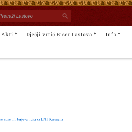
Akti
Dječji vrtić Biser Lastova
Info
čke zone T1 Jurjeva_luka sa LNT Kremena