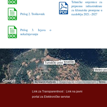
Tehničke smjernice za
pripremu infrastrukture
za klimatske promjene u
Prilog 2. Troškovnik
razdoblju 2021.–2027
Prilog 3. Izjava o
nekažnjavanju
Parkiralište
Parkiralište
Turistički ured
Turistički ured
Meteo po
Meteo po
Keyboard shortcuts
Image may be subject to copyright
Terms
munalac
munalac
|
Link za Transparentnost
Link na javni
portal za Elektroničke servise