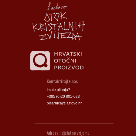
Općina Lastovo
Općina Lastovo
Dom kulture
Dom kulture
Dječji vrtić
Dječji vrtić
Groblje
Groblje
Kontaktirajte nas
Imate pitanja?
+385 (0)20 801-023
pisarnica@lastovo.hr
Adresa i djelatno vrijeme