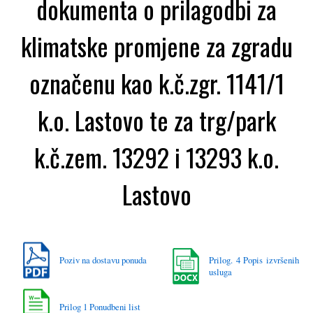
dokumenta o prilagodbi za
klimatske promjene za zgradu
označenu kao k.č.zgr. 1141/1
k.o. Lastovo te za trg/park
k.č.zem. 13292 i 13293 k.o.
Lastovo
Poziv na dostavu ponuda
Prilog. 4 Popis izvršenih
usluga
Prilog 1 Ponudbeni list