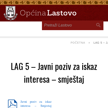
Toggle
navigation
POČETNA
»
LAG 5 – 
LAG 5 – Javni poziv za iskaz
interesa – smještaj
Javni poziv za iskaz
interesa – Smjestaj