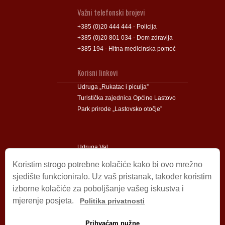
Važni telefonski brojevi
+385 (0)20 444 444 - Policija
+385 (0)20 801 034 - Dom zdravlja
+385 194 - Hitna medicinska pomoć
Korisni linkovi
Udruga „Rukatac i piculja”
Turistička zajednica Općine Lastovo
Park prirode „Lastovsko otočje”
Udruga Val
Udruga Lastovski Poklad
Koristim strogo potrebne kolačiće kako bi ovo mrežno
sjedište funkcioniralo. Uz vaš pristanak, također koristim
izborne kolačiće za poboljšanje vašeg iskustva i
Impressum
mjerenje posjeta.
Politika privatnosti
© 2009 – 2026 Općina Lastovo.
Sva prava pridržana.
Prihvaćam nužne