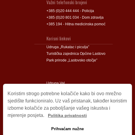
Važni telefonski brojevi
+385 (0)20 444 444 - Policija
+385 (0)20 801 034 - Dom zdravlja
+385 194 - Hitna medicinska pomoć
Korisni linkovi
Udruga „Rukatac i piculja”
Turistička zajednica Općine Lastovo
Park prirode „Lastovsko otočje”
Udruga Val
Udruga Lastovski Poklad
Koristim strogo potrebne kolačiće kako bi ovo mrežno
sjedište funkcioniralo. Uz vaš pristanak, također koristim
izborne kolačiće za poboljšanje vašeg iskustva i
Impressum
mjerenje posjeta.
Politika privatnosti
© 2009 – 2026 Općina Lastovo.
Sva prava pridržana.
Prihvaćam nužne
Dizajn i podrška:
Stjepan Tafra