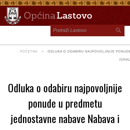
Toggle
navigation
POČETNA
»
ODLUKA O ODABIRU NAJPOVOLJNIJE PONUDE
IGRA
Odluka o odabiru najpovoljnije
ponude u predmetu
jednostavne nabave Nabava i