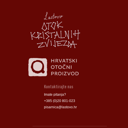
Općina Lastovo
Općina Lastovo
Dom kulture
Dom kulture
Dječji vrtić
Dječji vrtić
Groblje
Groblje
Kontaktirajte nas
Imate pitanja?
+385 (0)20 801-023
pisarnica@lastovo.hr