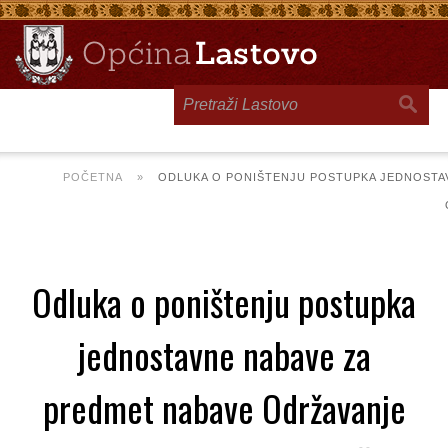
Toggle
navigation
POČETNA
»
ODLUKA O PONIŠTENJU POSTUPKA JEDNOSTA
Odluka o poništenju postupka
jednostavne nabave za
predmet nabave Održavanje