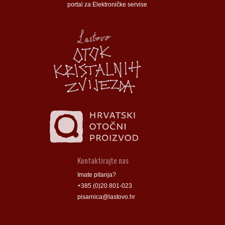
portal za Elektroničke servise
Općina Lastovo
Općina Lastovo
Dom kulture
Dom kulture
Dječji vrtić
Dječji vrtić
Groblje
Groblje
Kontaktirajte nas
Imate pitanja?
+385 (0)20 801-023
pisarnica@lastovo.hr