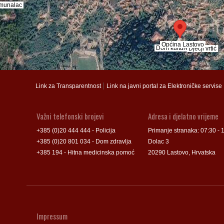
munalac
munalac
Općina Lastovo
Općina Lastovo
Dom kulture
Dom kulture
Dječji vrtić
Dječji vrtić
Groblje
Groblje
|
Link za Transparentnost
Link na javni portal za Elektroničke servise
Važni telefonski brojevi
Adresa i djelatno vrijeme
+385 (0)20 444 444 - Policija
Primanje stranaka: 07:30 - 
+385 (0)20 801 034 - Dom zdravlja
Dolac 3
+385 194 - Hitna medicinska pomoć
20290 Lastovo, Hrvatska
Impressum