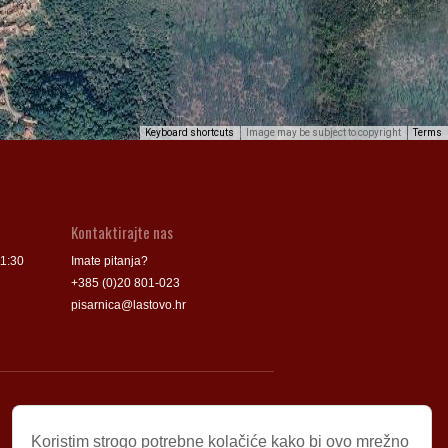
Keyboard shortcuts
Image may be subject to copyright
Terms
Kontaktirajte nas
11:30
Imate pitanja?
+385 (0)20 801-023
pisarnica@lastovo.hr
Korisni linkovi
Koristim strogo potrebne kolačiće kako bi ovo mrežno