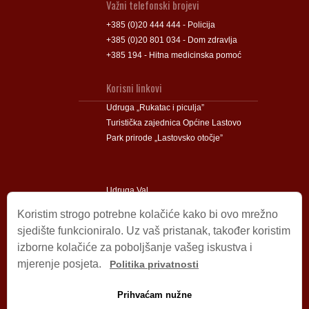
Važni telefonski brojevi
+385 (0)20 444 444 - Policija
+385 (0)20 801 034 - Dom zdravlja
+385 194 - Hitna medicinska pomoć
Korisni linkovi
Udruga „Rukatac i piculja”
Turistička zajednica Općine Lastovo
Park prirode „Lastovsko otočje”
Udruga Val
Udruga Lastovski Poklad
Koristim strogo potrebne kolačiće kako bi ovo mrežno
sjedište funkcioniralo. Uz vaš pristanak, također koristim
izborne kolačiće za poboljšanje vašeg iskustva i
Impressum
mjerenje posjeta.
Politika privatnosti
© 2009 – 2026 Općina Lastovo.
Sva prava pridržana.
Prihvaćam nužne
Dizajn i podrška:
Stjepan Tafra