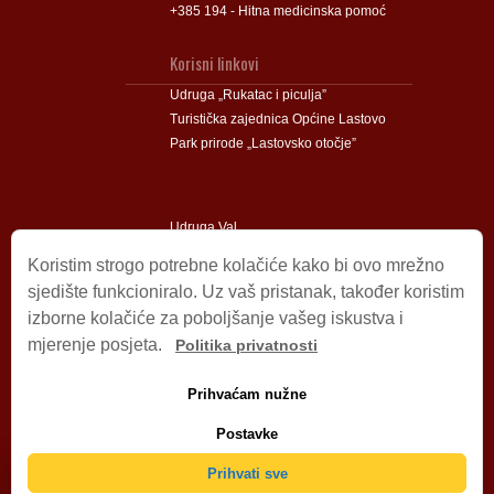
+385 194 - Hitna medicinska pomoć
Korisni linkovi
Udruga „Rukatac i piculja”
Turistička zajednica Općine Lastovo
Park prirode „Lastovsko otočje”
Udruga Val
Udruga Lastovski Poklad
Koristim strogo potrebne kolačiće kako bi ovo mrežno
sjedište funkcioniralo. Uz vaš pristanak, također koristim
izborne kolačiće za poboljšanje vašeg iskustva i
Impressum
mjerenje posjeta.
Politika privatnosti
© 2009 – 2026 Općina Lastovo.
Sva prava pridržana.
Prihvaćam nužne
Dizajn i podrška:
Stjepan Tafra
Izjava o privatnosti
.
Postavke
Izjava o pristupačnosti
.
Prihvati sve