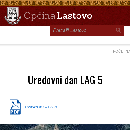
Toggle
navigation
POČETN
Uredovni dan LAG 5
Uredovni dan – LAG5