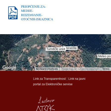
PRIOPĆENJE-ZA-
MEDIJE-
REIZDAVANJE-
OTOČNIH-ISKAZNICA
Parkiralište
Parkiralište
Turistički ured
Turistički ured
Meteo po
Meteo po
Keyboard shortcuts
Image may be subject to copyright
Terms
munalac
munalac
|
Link za Transparentnost
Link na javni
portal za Elektroničke servise
Općina Lastovo
Općina Lastovo
Dom kulture
Dom kulture
Dječji vrtić
Dječji vrtić