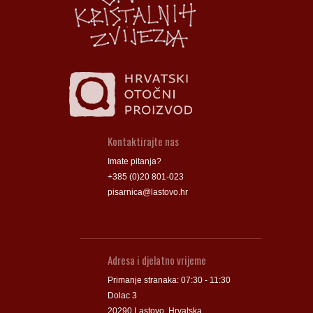
Groblje
Groblje
Kontaktirajte nas
Imate pitanja?
+385 (0)20 801-023
pisarnica@lastovo.hr
Adresa i djelatno vrijeme
Primanje stranaka: 07:30 - 11:30
Dolac 3
20290 Lastovo, Hrvatska