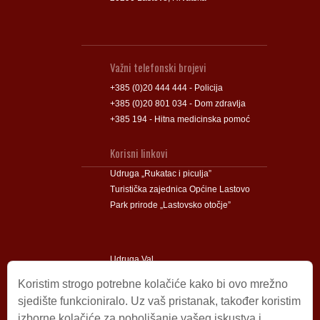
Važni telefonski brojevi
+385 (0)20 444 444 - Policija
+385 (0)20 801 034 - Dom zdravlja
+385 194 - Hitna medicinska pomoć
Korisni linkovi
Udruga „Rukatac i piculja”
Turistička zajednica Općine Lastovo
Park prirode „Lastovsko otočje”
Udruga Val
Udruga Lastovski Poklad
Koristim strogo potrebne kolačiće kako bi ovo mrežno
sjedište funkcioniralo. Uz vaš pristanak, također koristim
izborne kolačiće za poboljšanje vašeg iskustva i