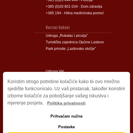
+385 (0)20 801 034 - Dom zdravlja
+385 194 - Hitna medicinska pomoć
Korisni linkovi
Udruga „Rukatac i piculja”
Turistička zajednica Općine Lastovo
Park prirode „Lastovsko otočje”
Udruga Val
Udruga Lastovski Poklad
Koristim strogo potrebne kolačiće kako bi ovo mrežno
sjedište funkcioniralo. Uz vaš pristanak, također koristim
izborne kolačiće za poboljšanje vašeg iskustva i
Impressum
mjerenje posjeta.
Politika privatnosti
© 2009 – 2026 Općina Lastovo.
Sva prava pridržana.
Prihvaćam nužne
Dizajn i podrška:
Stjepan Tafra
Izjava o privatnosti
.
Postavke
Izjava o pristupačnosti
.