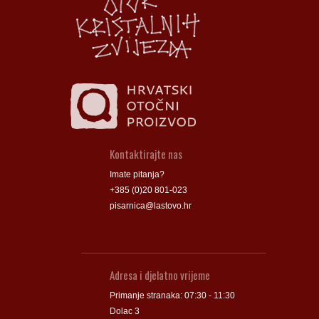
Groblje
Groblje
Kontaktirajte nas
Imate pitanja?
+385 (0)20 801-023
pisarnica@lastovo.hr
Adresa i djelatno vrijeme
Primanje stranaka: 07:30 - 11:30
Dolac 3