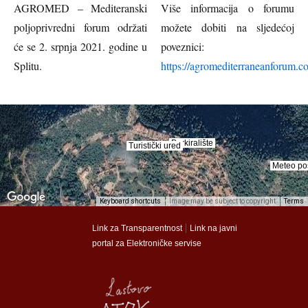
AGROMED – Mediteranski
Više informacija o forumu
poljoprivredni forum održati
možete dobiti na sljedećoj
će se 2. srpnja 2021. godine u
poveznici:
Splitu.
https://agromediterraneanforum.c
Parkiralište
Parkiralište
Turistički ured
Turistički ured
Meteo po
Meteo po
Keyboard shortcuts
Image may be subject to copyright
Terms
munalac
munalac
|
Link za Transparentnost
Link na javni
portal za Elektroničke servise
Općina Lastovo
Općina Lastovo
Dom kulture
Dom kulture
Dječji vrtić
Dječji vrtić