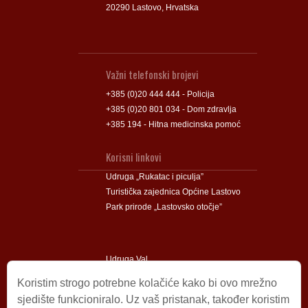
20290 Lastovo, Hrvatska
Važni telefonski brojevi
+385 (0)20 444 444 - Policija
+385 (0)20 801 034 - Dom zdravlja
+385 194 - Hitna medicinska pomoć
Korisni linkovi
Udruga „Rukatac i piculja”
Turistička zajednica Općine Lastovo
Park prirode „Lastovsko otočje”
Udruga Val
Udruga Lastovski Poklad
Koristim strogo potrebne kolačiće kako bi ovo mrežno
sjedište funkcioniralo. Uz vaš pristanak, također koristim