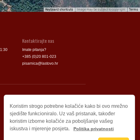
Keyboard shortcuts
Image may be subject to copyright
Terms
Kontaktirajte nas
11:30
Imate pitanja?
+385 (0)20 801-023
pisarnica@lastovo.hr
Korisni linkovi
Koristim strogo potrebne kolačiće kako bi ovo mrežno
Udruga „Rukatac i piculja”
sjedište funkcioniralo. Uz vaš pristanak, također
Turistička zajednica Općine Lastovo
koristim izborne kolačiće za poboljšanje vašeg
Park prirode „Lastovsko otočje”
iskustva i mjerenje posjeta.
Politika privatnosti