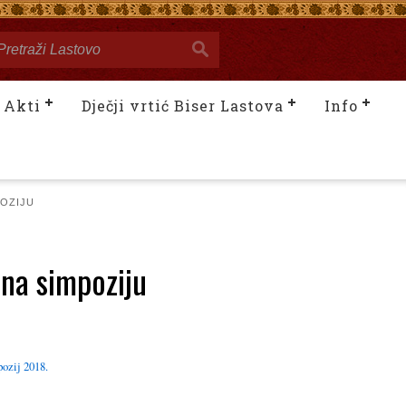
Akti
Dječji vrtić Biser Lastova
Info
POZIJU
 na simpoziju
ozij 2018.