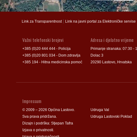
Groblje
Groblje
|
Link za Transparentnost
Link na javni portal za Elektroničke servise
Važni telefonski brojevi
Adresa i djelatno vrijeme
+385 (0)20 444 444 - Policija
Primanje stranaka: 07:30 - 
+385 (0)20 801 034 - Dom zdravlja
Dolac 3
+385 194 - Hitna medicinska pomoć
20290 Lastovo, Hrvatska
Impressum
© 2009 – 2026 Općina Lastovo.
Udruga Val
Sva prava pridržana.
Udruga Lastovski Poklad
Dizajn i podrška:
Stjepan Tafra
Izjava o privatnosti
.
Izjava o pristupačnosti
.