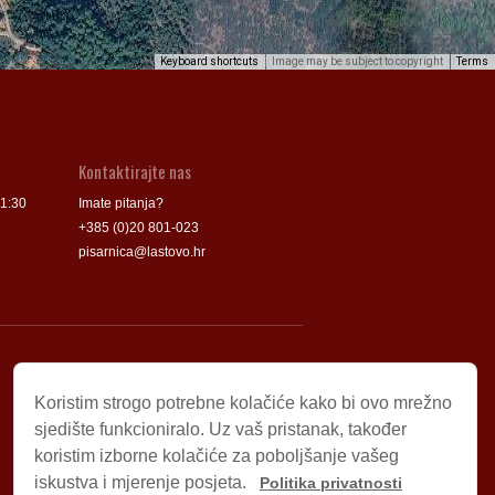
Keyboard shortcuts
Image may be subject to copyright
Terms
Kontaktirajte nas
11:30
Imate pitanja?
+385 (0)20 801-023
pisarnica@lastovo.hr
Korisni linkovi
Koristim strogo potrebne kolačiće kako bi ovo mrežno
Udruga „Rukatac i piculja”
sjedište funkcioniralo. Uz vaš pristanak, također
Turistička zajednica Općine Lastovo
koristim izborne kolačiće za poboljšanje vašeg
Park prirode „Lastovsko otočje”
iskustva i mjerenje posjeta.
Politika privatnosti