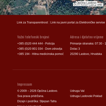
Općina Lastovo
Općina Lastovo
Dom kulture
Dom kulture
Dječji vrtić
Dječji vrtić
Groblje
Groblje
|
Link za Transparentnost
Link na javni portal za Elektroničke servise
Važni telefonski brojevi
Adresa i djelatno vrijeme
+385 (0)20 444 444 - Policija
Primanje stranaka: 07:30 - 
+385 (0)20 801 034 - Dom zdravlja
Dolac 3
+385 194 - Hitna medicinska pomoć
20290 Lastovo, Hrvatska
Impressum
© 2009 – 2026 Općina Lastovo.
Udruga Val
Sva prava pridržana.
Udruga Lastovski Poklad
Dizajn i podrška:
Stjepan Tafra