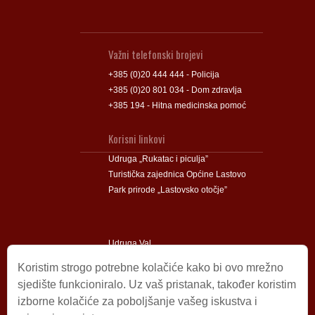
Važni telefonski brojevi
+385 (0)20 444 444 - Policija
+385 (0)20 801 034 - Dom zdravlja
+385 194 - Hitna medicinska pomoć
Korisni linkovi
Udruga „Rukatac i piculja”
Turistička zajednica Općine Lastovo
Park prirode „Lastovsko otočje”
Udruga Val
Udruga Lastovski Poklad
Koristim strogo potrebne kolačiće kako bi ovo mrežno
sjedište funkcioniralo. Uz vaš pristanak, također koristim
izborne kolačiće za poboljšanje vašeg iskustva i
Impressum