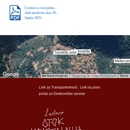
Centar-za-socijalnu-
skrb-uredovni-dan-30.-
lipnja-2021.
Parkiralište
Parkiralište
Turistički ured
Turistički ured
Meteo po
Meteo po
Keyboard shortcuts
Image may be subject to copyright
Terms
munalac
munalac
|
Link za Transparentnost
Link na javni
portal za Elektroničke servise
Općina Lastovo
Općina Lastovo
Dom kulture
Dom kulture
Dječji vrtić
Dječji vrtić
Groblje
Groblje