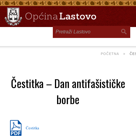
Toggle
navigation
POČETNA
»
ČE
Čestitka – Dan antifašističke
borbe
Čestitka