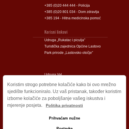
+385 (0)20 444 444 - Policija
+385 (0)20 801 034 - Dom zdravlja
+385 194 - Hitna medicinska pomoć
Korisni linkovi
Udruga „Rukatac i piculja”
Turistička zajednica Općine Lastovo
Park prirode „Lastovsko otočje”
Udruga Val
Udruga Lastovski Poklad
Koristim strogo potrebne kolačiće kako bi ovo mrežno
sjedište funkcioniralo. Uz vaš pristanak, također koristim
izborne kolačiće za poboljšanje vašeg iskustva i
Impressum
mjerenje posjeta.
Politika privatnosti
© 2009 – 2026 Općina Lastovo.
Sva prava pridržana.
Prihvaćam nužne
Dizajn i podrška:
Stjepan Tafra
Izjava o privatnosti
.
Postavke