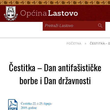
Toggle
navigation
POČETNA
»
ČESTITKA – 
Čestitka – Dan antifašističke
borbe i Dan državnosti
Čestitka-22.-i-25.-lipnja-
2019.-godine