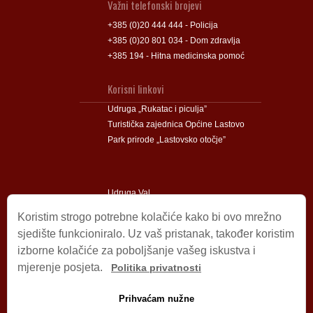
Važni telefonski brojevi
+385 (0)20 444 444 - Policija
+385 (0)20 801 034 - Dom zdravlja
+385 194 - Hitna medicinska pomoć
Korisni linkovi
Udruga „Rukatac i piculja”
Turistička zajednica Općine Lastovo
Park prirode „Lastovsko otočje”
Udruga Val
Udruga Lastovski Poklad
Koristim strogo potrebne kolačiće kako bi ovo mrežno
sjedište funkcioniralo. Uz vaš pristanak, također koristim
izborne kolačiće za poboljšanje vašeg iskustva i
Impressum
mjerenje posjeta.
Politika privatnosti
© 2009 – 2026 Općina Lastovo.
Sva prava pridržana.
Prihvaćam nužne
Dizajn i podrška:
Stjepan Tafra