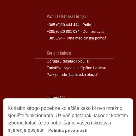
Važni telefonski brojevi
+385 (0)20 444 444 - Policija
+385 (0)20 801 034 - Dom zdravlja
+385 194 - Hitna medicinska pomoć
Korisni linkovi
Udruga „Rukatac i piculja”
Turistička zajednica Općine Lastovo
Park prirode „Lastovsko otočje”
Udruga Val
Udruga Lastovski Poklad
Koristim strogo potrebne kolačiće kako bi ovo mrežno
sjedište funkcioniralo. Uz vaš pristanak, također koristim
izborne kolačiće za poboljšanje vašeg iskustva i
Impressum
mjerenje posjeta.
Politika privatnosti
© 2009 – 2026 Općina Lastovo.