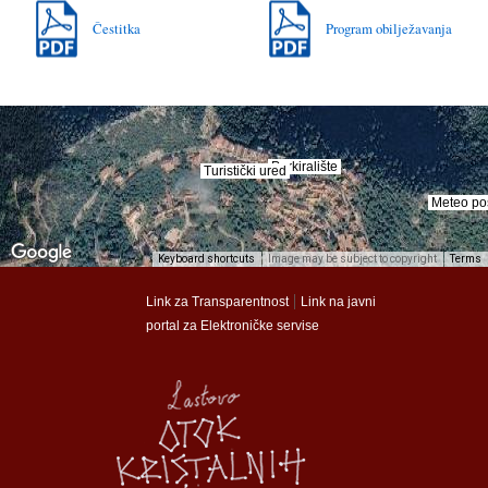
Čestitka
Program obilježavanja
Parkiralište
Parkiralište
Turistički ured
Turistički ured
Meteo po
Meteo po
Keyboard shortcuts
Image may be subject to copyright
Terms
munalac
munalac
|
Link za Transparentnost
Link na javni
portal za Elektroničke servise
Općina Lastovo
Općina Lastovo
Dom kulture
Dom kulture
Dječji vrtić
Dječji vrtić
Groblje
Groblje