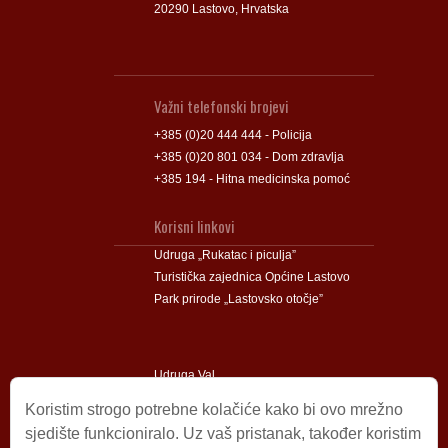
20290 Lastovo, Hrvatska
Važni telefonski brojevi
+385 (0)20 444 444 - Policija
+385 (0)20 801 034 - Dom zdravlja
+385 194 - Hitna medicinska pomoć
Korisni linkovi
Udruga „Rukatac i piculja”
Turistička zajednica Općine Lastovo
Park prirode „Lastovsko otočje”
Udruga Val
Udruga Lastovski Poklad
Koristim strogo potrebne kolačiće kako bi ovo mrežno
sjedište funkcioniralo. Uz vaš pristanak, također koristim