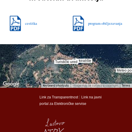
cestitka
program-obiljezavanja
Parkiralište
Parkiralište
Turistički ured
Turistički ured
Meteo po
Meteo po
Keyboard shortcuts
Image may be subject to copyright
Terms
munalac
munalac
|
Link za Transparentnost
Link na javni
portal za Elektroničke servise
Općina Lastovo
Općina Lastovo
Dom kulture
Dom kulture
Dječji vrtić
Dječji vrtić