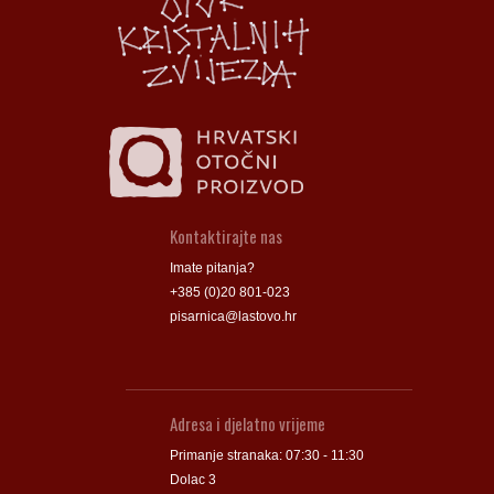
Groblje
Groblje
Kontaktirajte nas
Imate pitanja?
+385 (0)20 801-023
pisarnica@lastovo.hr
Adresa i djelatno vrijeme
Primanje stranaka: 07:30 - 11:30
Dolac 3