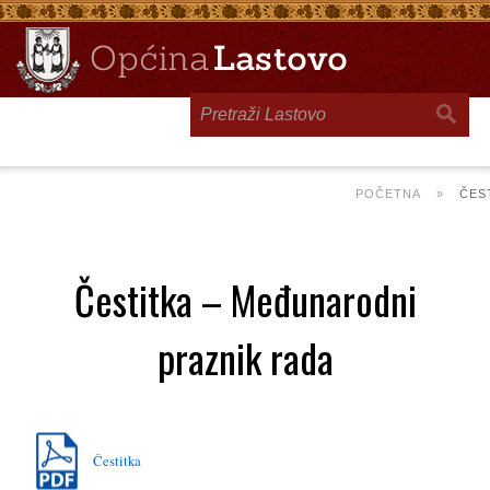
Toggle
navigation
POČETNA
»
ČES
Čestitka – Međunarodni
praznik rada
Čestitka