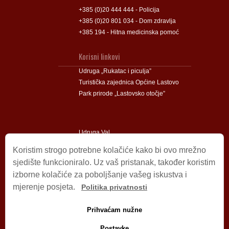
+385 (0)20 444 444 - Policija
+385 (0)20 801 034 - Dom zdravlja
+385 194 - Hitna medicinska pomoć
Korisni linkovi
Udruga „Rukatac i piculja”
Turistička zajednica Općine Lastovo
Park prirode „Lastovsko otočje”
Udruga Val
Udruga Lastovski Poklad
Koristim strogo potrebne kolačiće kako bi ovo mrežno
sjedište funkcioniralo. Uz vaš pristanak, također koristim
izborne kolačiće za poboljšanje vašeg iskustva i
Impressum
mjerenje posjeta.
Politika privatnosti
© 2009 – 2026 Općina Lastovo.
Sva prava pridržana.
Prihvaćam nužne
Dizajn i podrška:
Stjepan Tafra
Izjava o privatnosti
.
Postavke