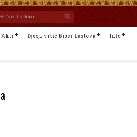
Akti
Dječji vrtić Biser Lastova
Info
da