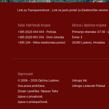
Groblje
Groblje
|
Link za Transparentnost
Link na javni portal za Elektroničke servise
Važni telefonski brojevi
Adresa i djelatno vrijeme
+385 (0)20 444 444 - Policija
Primanje stranaka: 07:30 - 
+385 (0)20 801 034 - Dom zdravlja
Dolac 3
+385 194 - Hitna medicinska pomoć
20290 Lastovo, Hrvatska
Impressum
© 2009 – 2026 Općina Lastovo.
Udruga Val
Sva prava pridržana.
Udruga Lastovski Poklad
Dizajn i podrška:
Stjepan Tafra
Izjava o privatnosti
.
Izjava o pristupačnosti
.