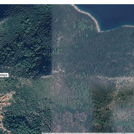
staja
staja