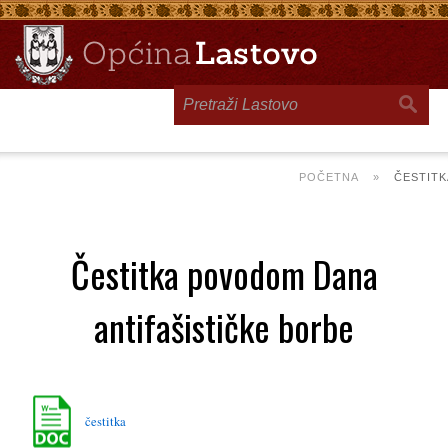
Toggle
navigation
POČETNA
»
ČESTITK
Čestitka povodom Dana
antifašističke borbe
čestitka