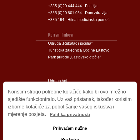
+385 (0)20 444 444 - Policija
+385 (0)20 801 034 - Dom zdravlja
+385 194 - Hitna medicinska pomoć
Korisni linkovi
Udruga „Rukatac i piculja”
Turistička zajednica Općine Lastovo
Park prirode „Lastovsko otočje”
Udruga Val
Udruga Lastovski Poklad
Koristim strogo potrebne kolačiće kako bi ovo mrežno
sjedište funkcioniralo. Uz vaš pristanak, također koristim
izborne kolačiće za poboljšanje vašeg iskustva i
Impressum
mjerenje posjeta.
Politika privatnosti
© 2009 – 2026 Općina Lastovo.
Sva prava pridržana.
Prihvaćam nužne
Dizajn i podrška:
Stjepan Tafra
Izjava o privatnosti
.
Postavke