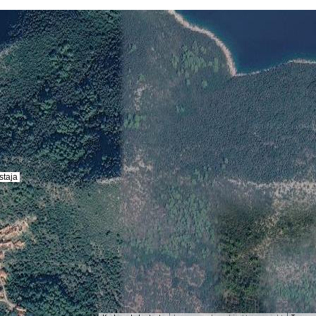
staja
staja