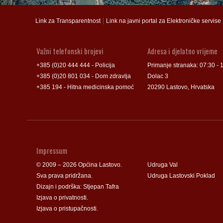
Groblje
Groblje
|
Link za Transparentnost
Link na javni portal za Elektroničke servise
Važni telefonski brojevi
Adresa i djelatno vrijeme
+385 (0)20 444 444 - Policija
Primanje stranaka: 07:30 - 
+385 (0)20 801 034 - Dom zdravlja
Dolac 3
+385 194 - Hitna medicinska pomoć
20290 Lastovo, Hrvatska
Impressum
© 2009 – 2026 Općina Lastovo.
Udruga Val
Sva prava pridržana.
Udruga Lastovski Poklad
Dizajn i podrška:
Stjepan Tafra
Izjava o privatnosti
.
Izjava o pristupačnosti
.