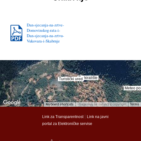
Dan-sjecanja-na-zrtve-
Domovinskog-rata-i-
Dan-sjecanja-na-zrtvu-
Vukovara-i-Skabrnje
Parkiralište
Parkiralište
Turistički ured
Turistički ured
Meteo po
Meteo po
Keyboard shortcuts
Image may be subject to copyright
Terms
munalac
munalac
|
Link za Transparentnost
Link na javni
portal za Elektroničke servise
Općina Lastovo
Općina Lastovo
Dom kulture
Dom kulture
Dječji vrtić
Dječji vrtić