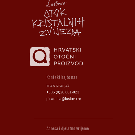
Groblje
Groblje
Kontaktirajte nas
Imate pitanja?
+385 (0)20 801-023
pisarnica@lastovo.hr
Adresa i djelatno vrijeme