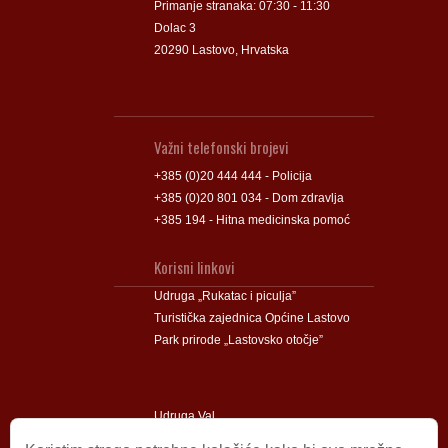
Primanje stranaka: 07:30 - 11:30
Dolac 3
20290 Lastovo, Hrvatska
Važni telefonski brojevi
+385 (0)20 444 444 - Policija
+385 (0)20 801 034 - Dom zdravlja
+385 194 - Hitna medicinska pomoć
Korisni linkovi
Udruga „Rukatac i piculja”
Turistička zajednica Općine Lastovo
Park prirode „Lastovsko otočje”
Udruga Val
Udruga Lastovski Poklad