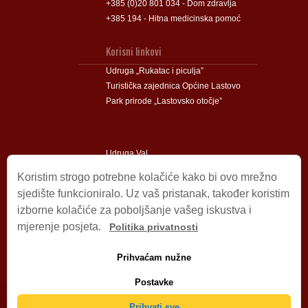
+385 (0)20 801 034 - Dom zdravlja
+385 194 - Hitna medicinska pomoć
Korisni linkovi
Udruga „Rukatac i piculja”
Turistička zajednica Općine Lastovo
Park prirode „Lastovsko otočje”
Udruga Val
Udruga Lastovski Poklad
Koristim strogo potrebne kolačiće kako bi ovo mrežno
sjedište funkcioniralo. Uz vaš pristanak, također koristim
izborne kolačiće za poboljšanje vašeg iskustva i
Impressum
mjerenje posjeta.
Politika privatnosti
© 2009 – 2026 Općina Lastovo.
Sva prava pridržana.
Prihvaćam nužne
Dizajn i podrška:
Stjepan Tafra
Izjava o privatnosti
.
Postavke
Izjava o pristupačnosti
.
Prihvati sve