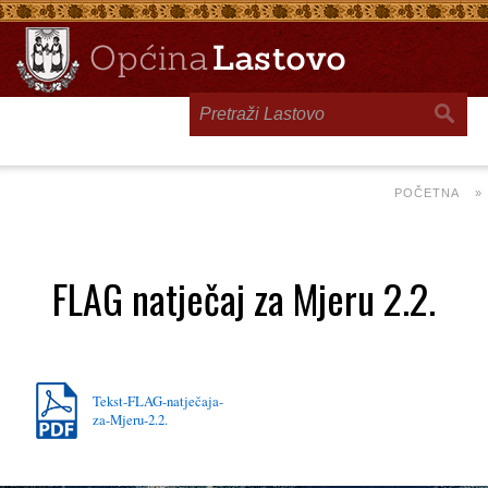
Toggle
navigation
POČETNA
»
FLAG natječaj za Mjeru 2.2.
Tekst-FLAG-natječaja-
za-Mjeru-2.2.