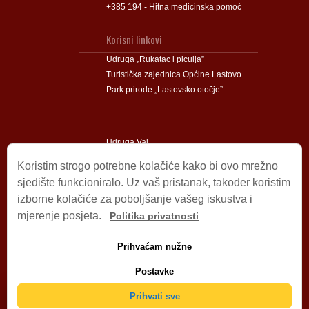
+385 194 - Hitna medicinska pomoć
Korisni linkovi
Udruga „Rukatac i piculja”
Turistička zajednica Općine Lastovo
Park prirode „Lastovsko otočje”
Udruga Val
Udruga Lastovski Poklad
Koristim strogo potrebne kolačiće kako bi ovo mrežno
sjedište funkcioniralo. Uz vaš pristanak, također koristim
izborne kolačiće za poboljšanje vašeg iskustva i
Impressum
mjerenje posjeta.
Politika privatnosti
© 2009 – 2026 Općina Lastovo.
Sva prava pridržana.
Prihvaćam nužne
Dizajn i podrška:
Stjepan Tafra
Izjava o privatnosti
.
Postavke
Izjava o pristupačnosti
.
Prihvati sve