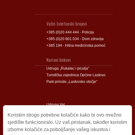
Važni telefonski brojevi
+385 (0)20 444 444 - Policija
+385 (0)20 801 034 - Dom zdravlja
+385 194 - Hitna medicinska pomoć
Korisni linkovi
Udruga „Rukatac i piculja”
Turistička zajednica Općine Lastovo
Park prirode „Lastovsko otočje”
Udruga Val
Udruga Lastovski Poklad
Koristim strogo potrebne kolačiće kako bi ovo mrežno
sjedište funkcioniralo. Uz vaš pristanak, također koristim
izborne kolačiće za poboljšanje vašeg iskustva i
Impressum