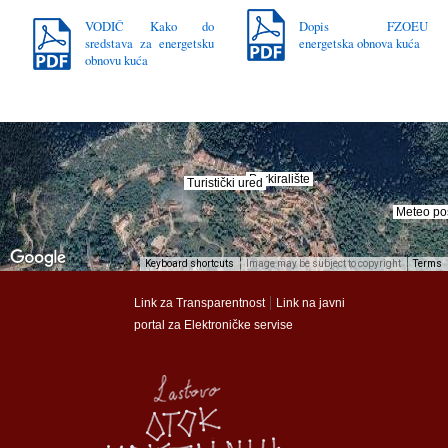
VODIČ Kako do
Dopis FZOEU
sredstava za energetsku
energetska obnova kuća
obnovu kuća
Parkiralište
Parkiralište
Turistički ured
Turistički ured
Meteo po
Meteo po
Keyboard shortcuts
Image may be subject to copyright
Terms
munalac
munalac
|
Link za Transparentnost
Link na javni
portal za Elektroničke servise
Općina Lastovo
Općina Lastovo
Dom kulture
Dom kulture
Dječji vrtić
Dječji vrtić
Groblje
Groblje