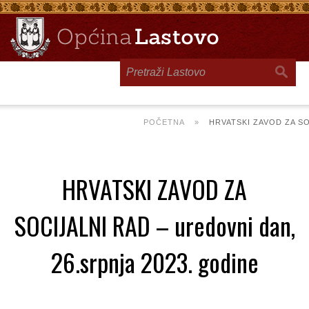
Toggle
navigation
POČETNA
»
HRVATSKI ZAVOD ZA SO
HRVATSKI ZAVOD ZA
SOCIJALNI RAD – uredovni dan,
26.srpnja 2023. godine