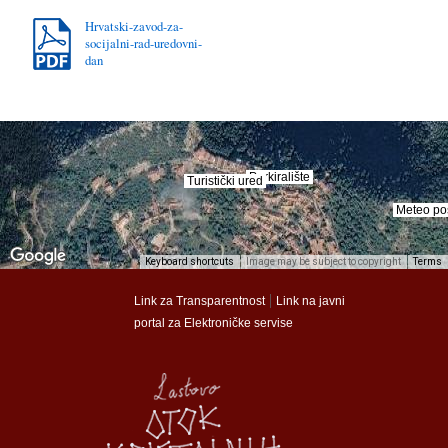
Hrvatski-zavod-za-
socijalni-rad-uredovni-
dan
Parkiralište
Parkiralište
Turistički ured
Turistički ured
Meteo po
Meteo po
Keyboard shortcuts
Image may be subject to copyright
Terms
munalac
munalac
|
Link za Transparentnost
Link na javni
portal za Elektroničke servise
Općina Lastovo
Općina Lastovo
Dom kulture
Dom kulture
Dječji vrtić
Dječji vrtić
Groblje
Groblje