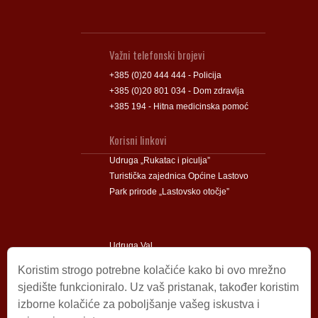
Važni telefonski brojevi
+385 (0)20 444 444 - Policija
+385 (0)20 801 034 - Dom zdravlja
+385 194 - Hitna medicinska pomoć
Korisni linkovi
Udruga „Rukatac i piculja”
Turistička zajednica Općine Lastovo
Park prirode „Lastovsko otočje”
Udruga Val
Udruga Lastovski Poklad
Koristim strogo potrebne kolačiće kako bi ovo mrežno
sjedište funkcioniralo. Uz vaš pristanak, također koristim
izborne kolačiće za poboljšanje vašeg iskustva i
Impressum