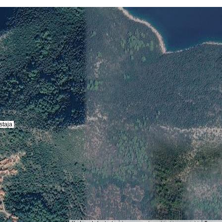
staja
staja