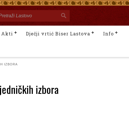
Akti
Dječji vrtić Biser Lastova
Info
IH IZBORA
jedničkih izbora