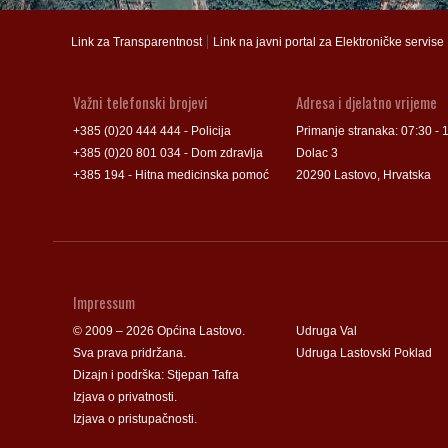
Groblje
Groblje
|
Link za Transparentnost
Link na javni portal za Elektroničke servise
Važni telefonski brojevi
Adresa i djelatno vrijeme
+385 (0)20 444 444 - Policija
Primanje stranaka: 07:30 - 
+385 (0)20 801 034 - Dom zdravlja
Dolac 3
+385 194 - Hitna medicinska pomoć
20290 Lastovo, Hrvatska
Impressum
© 2009 – 2026 Općina Lastovo.
Udruga Val
Sva prava pridržana.
Udruga Lastovski Poklad
Dizajn i podrška:
Stjepan Tafra
Izjava o privatnosti
.
Izjava o pristupačnosti
.