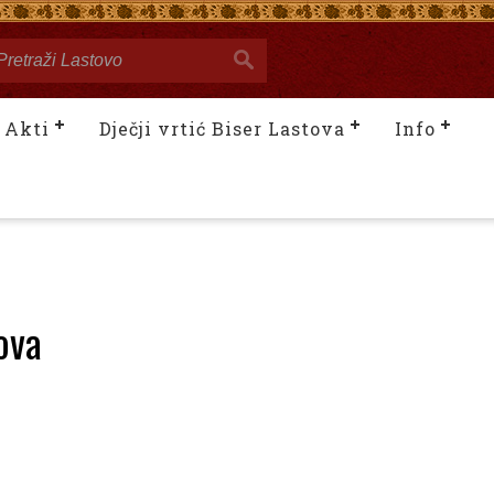
Akti
Dječji vrtić Biser Lastova
Info
ova