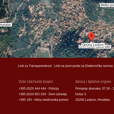
Meteo po
Meteo po
munalac
munalac
Općina Lastovo
Općina Lastovo
Dom kulture
Dom kulture
Dječji vrtić
Dječji vrtić
Groblje
Groblje
|
Link za Transparentnost
Link na javni portal za Elektroničke servise
Važni telefonski brojevi
Adresa i djelatno vrijeme
+385 (0)20 444 444 - Policija
Primanje stranaka: 07:30 - 
+385 (0)20 801 034 - Dom zdravlja
Dolac 3
+385 194 - Hitna medicinska pomoć
20290 Lastovo, Hrvatska