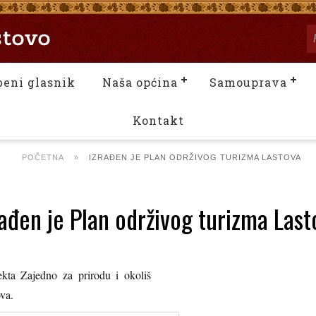
beni glasnik
Naša općina
Samouprava
Kontakt
POČETNA
»
IZRAĐEN JE PLAN ODRŽIVOG TURIZMA LASTOVA
rađen je Plan održivog turizma Last
ta Zajedno za prirodu i okoliš
va.