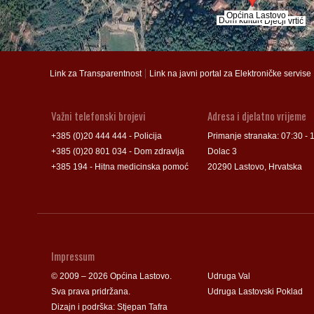
Općina Lastovo
Općina Lastovo
Dom kulture
Dom kulture
Dječji vrtić
Dječji vrtić
Groblje
Groblje
|
Link za Transparentnost
Link na javni portal za Elektroničke servise
Važni telefonski brojevi
Adresa i djelatno vrijeme
+385 (0)20 444 444 - Policija
Primanje stranaka: 07:30 - 
+385 (0)20 801 034 - Dom zdravlja
Dolac 3
+385 194 - Hitna medicinska pomoć
20290 Lastovo, Hrvatska
Impressum
© 2009 – 2026 Općina Lastovo.
Udruga Val
Sva prava pridržana.
Udruga Lastovski Poklad
Dizajn i podrška:
Stjepan Tafra