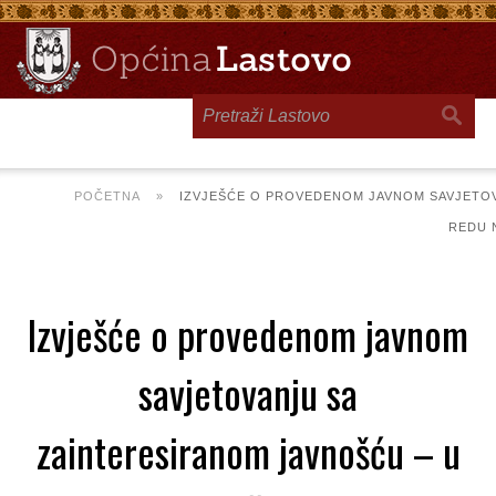
Toggle
navigation
POČETNA
»
IZVJEŠĆE O PROVEDENOM JAVNOM SAVJETOV
REDU 
Izvješće o provedenom javnom
savjetovanju sa
zainteresiranom javnošću – u