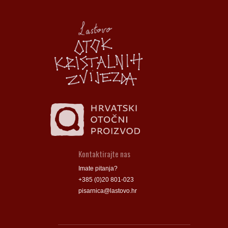
Općina Lastovo
Općina Lastovo
Dom kulture
Dom kulture
Dječji vrtić
Dječji vrtić
Groblje
Groblje
Kontaktirajte nas
Imate pitanja?
+385 (0)20 801-023
pisarnica@lastovo.hr