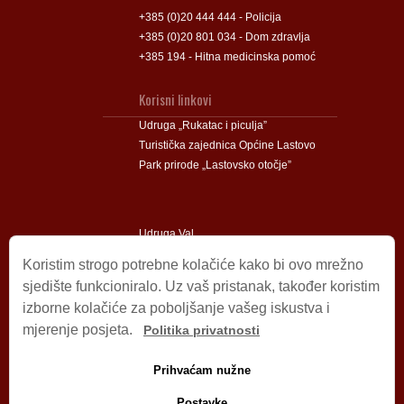
+385 (0)20 444 444 - Policija
+385 (0)20 801 034 - Dom zdravlja
+385 194 - Hitna medicinska pomoć
Korisni linkovi
Udruga „Rukatac i piculja”
Turistička zajednica Općine Lastovo
Park prirode „Lastovsko otočje”
Udruga Val
Udruga Lastovski Poklad
Koristim strogo potrebne kolačiće kako bi ovo mrežno
sjedište funkcioniralo. Uz vaš pristanak, također koristim
izborne kolačiće za poboljšanje vašeg iskustva i
Impressum
mjerenje posjeta.
Politika privatnosti
© 2009 – 2026 Općina Lastovo.
Sva prava pridržana.
Prihvaćam nužne
Dizajn i podrška:
Stjepan Tafra
Izjava o privatnosti
.
Postavke