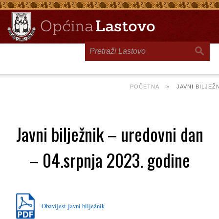
Toggle
navigation
POČETNA
»
JAVNI BILJEŽ
Javni bilježnik – uredovni dan
– 04.srpnja 2023. godine
Obavijest-javni bilježnik