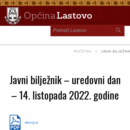
Toggle
navigation
POČETNA
»
JAVNI BILJEŽNI
Javni bilježnik – uredovni dan
– 14. listopada 2022. godine
obavijest