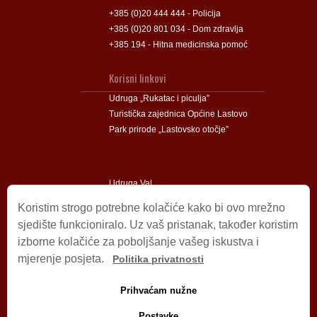
+385 (0)20 444 444 - Policija
+385 (0)20 801 034 - Dom zdravlja
+385 194 - Hitna medicinska pomoć
Korisni linkovi
Udruga „Rukatac i piculja”
Turistička zajednica Općine Lastovo
Park prirode „Lastovsko otočje”
Udruga Val
Udruga Lastovski Poklad
Koristim strogo potrebne kolačiće kako bi ovo mrežno
sjedište funkcioniralo. Uz vaš pristanak, također koristim
izborne kolačiće za poboljšanje vašeg iskustva i
Impressum
mjerenje posjeta.
Politika privatnosti
© 2009 – 2026 Općina Lastovo.
Sva prava pridržana.
Prihvaćam nužne
Dizajn i podrška:
Stjepan Tafra
Izjava o privatnosti
.
Postavke