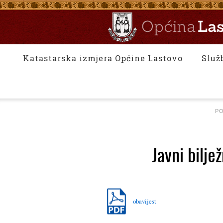
Katastarska izmjera Općine Lastovo
Služ
P
Javni bilje
obavijest