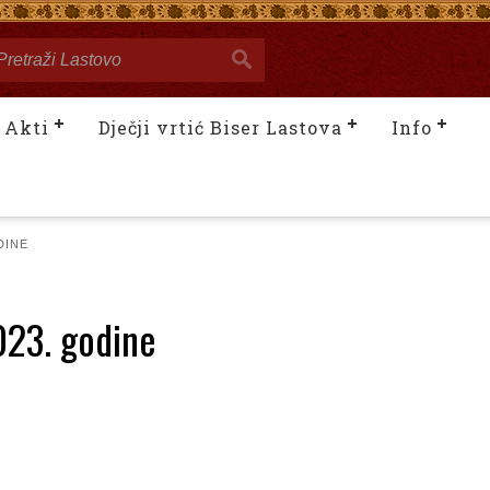
Akti
Dječji vrtić Biser Lastova
Info
DINE
2023. godine