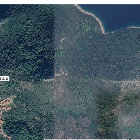
staja
staja