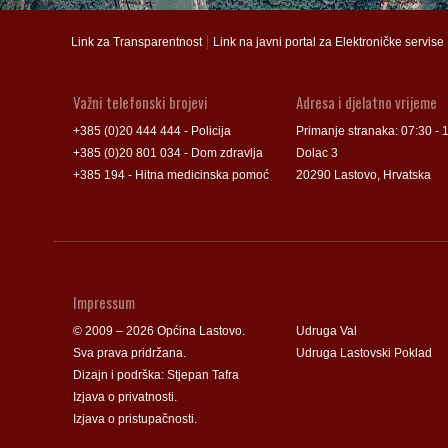
Groblje
Groblje
|
Link za Transparentnost
Link na javni portal za Elektroničke servise
Važni telefonski brojevi
Adresa i djelatno vrijeme
+385 (0)20 444 444 - Policija
Primanje stranaka: 07:30 - 
+385 (0)20 801 034 - Dom zdravlja
Dolac 3
+385 194 - Hitna medicinska pomoć
20290 Lastovo, Hrvatska
Impressum
© 2009 – 2026 Općina Lastovo.
Udruga Val
Sva prava pridržana.
Udruga Lastovski Poklad
Dizajn i podrška:
Stjepan Tafra
Izjava o privatnosti
.
Izjava o pristupačnosti
.