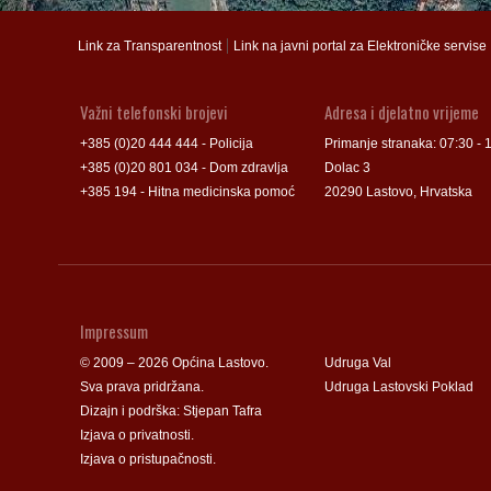
Groblje
Groblje
|
Link za Transparentnost
Link na javni portal za Elektroničke servise
Važni telefonski brojevi
Adresa i djelatno vrijeme
+385 (0)20 444 444 - Policija
Primanje stranaka: 07:30 - 
+385 (0)20 801 034 - Dom zdravlja
Dolac 3
+385 194 - Hitna medicinska pomoć
20290 Lastovo, Hrvatska
Impressum
© 2009 – 2026 Općina Lastovo.
Udruga Val
Sva prava pridržana.
Udruga Lastovski Poklad
Dizajn i podrška:
Stjepan Tafra
Izjava o privatnosti
.
Izjava o pristupačnosti
.