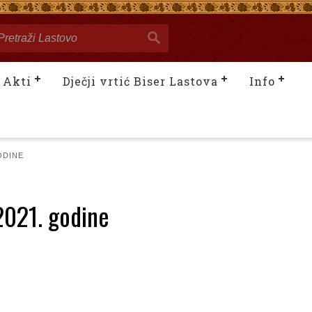
Akti
Dječji vrtić Biser Lastova
Info
ODINE
2021. godine