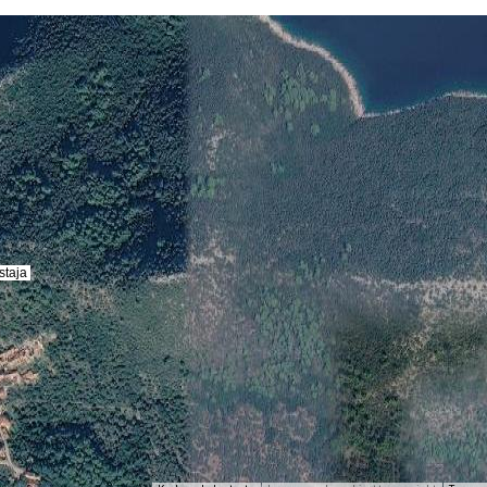
staja
staja