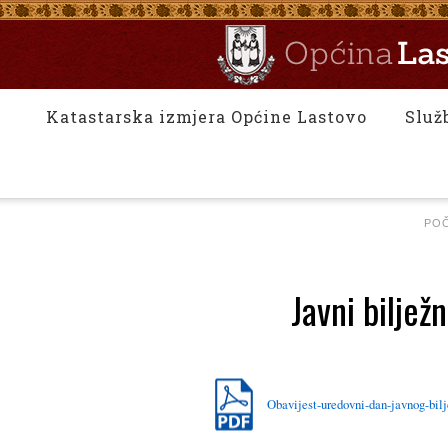
Katastarska izmjera Općine Lastovo
Služ
PO
Javni bilje
Obavijest-uredovni-dan-javnog-bil