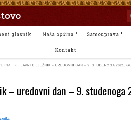
beni glasnik
Naša općina
Samouprava
Kontakt
ČETNA
»
JAVNI BILJEŽNIK – UREDOVNI DAN – 9. STUDENOGA 2021. G
žnik – uredovni dan – 9. studenoga 
jeznika