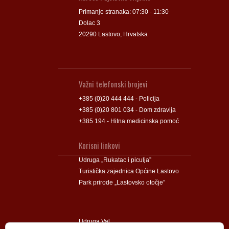
Primanje stranaka: 07:30 - 11:30
Dolac 3
20290 Lastovo, Hrvatska
Važni telefonski brojevi
+385 (0)20 444 444 - Policija
+385 (0)20 801 034 - Dom zdravlja
+385 194 - Hitna medicinska pomoć
Korisni linkovi
Udruga „Rukatac i piculja”
Turistička zajednica Općine Lastovo
Park prirode „Lastovsko otočje”
Udruga Val