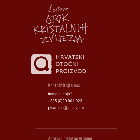
Općina Lastovo
Općina Lastovo
Dom kulture
Dom kulture
Dječji vrtić
Dječji vrtić
Groblje
Groblje
Kontaktirajte nas
Imate pitanja?
+385 (0)20 801-023
pisarnica@lastovo.hr
Adresa i djelatno vrijeme