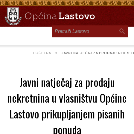
Toggle
navigation
POČETNA
»
JAVNI NATJEČAJ ZA PRODAJU NEKRET
Javni natječaj za prodaju
nekretnina u vlasništvu Općine
Lastovo prikupljanjem pisanih
ponuda