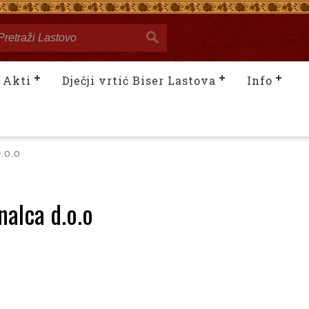
Akti
Dječji vrtić Biser Lastova
Info
D.O.O
nalca d.o.o