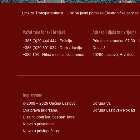
Groblje
Groblje
|
Link za Transparentnost
Link na javni portal za Elektroničke servise
Važni telefonski brojevi
Adresa i djelatno vrijeme
+385 (0)20 444 444 - Policija
Primanje stranaka: 07:30 - 
+385 (0)20 801 034 - Dom zdravlja
Dolac 3
+385 194 - Hitna medicinska pomoć
20290 Lastovo, Hrvatska
Impressum
© 2009 – 2026 Općina Lastovo.
Udruga Val
Sva prava pridržana.
Udruga Lastovski Poklad
Dizajn i podrška:
Stjepan Tafra
Izjava o privatnosti
.
Izjava o pristupačnosti
.