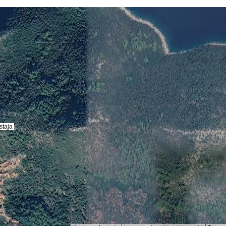
staja
staja