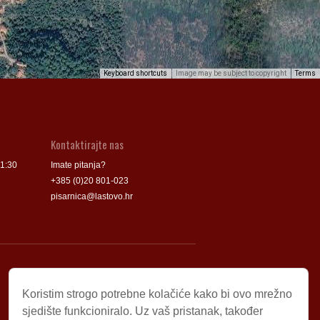
Keyboard shortcuts
Image may be subject to copyright
Terms
Kontaktirajte nas
11:30
Imate pitanja?
+385 (0)20 801-023
pisarnica@lastovo.hr
Korisni linkovi
Koristim strogo potrebne kolačiće kako bi ovo mrežno
Udruga „Rukatac i piculja”
sjedište funkcioniralo. Uz vaš pristanak, također