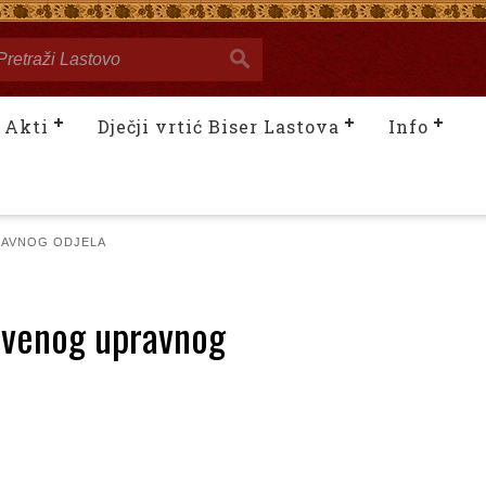
Akti
Dječji vrtić Biser Lastova
Info
RAVNOG ODJELA
stvenog upravnog