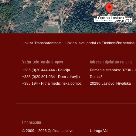
Općina Lastovo
Općina Lastovo
Dom kulture
Dom kulture
Dječji vrtić
Dječji vrtić
Groblje
Groblje
|
Link za Transparentnost
Link na javni portal za Elektroničke servise
Važni telefonski brojevi
Adresa i djelatno vrijeme
+385 (0)20 444 444 - Policija
Primanje stranaka: 07:30 - 
+385 (0)20 801 034 - Dom zdravlja
Dolac 3
+385 194 - Hitna medicinska pomoć
20290 Lastovo, Hrvatska
Impressum
© 2009 – 2026 Općina Lastovo.
Udruga Val