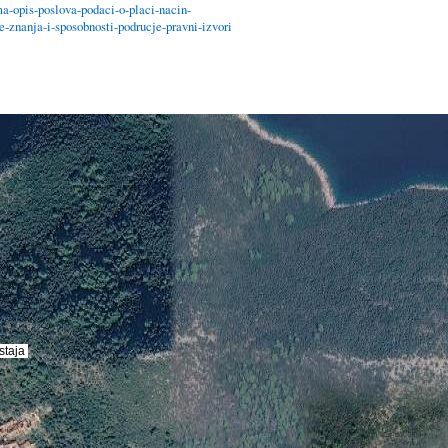
a-opis-poslova-podaci-o-placi-nacin-
e-znanja-i-sposobnosti-podrucje-pravni-izvori
staja
staja