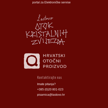
portal za Elektroničke servise
Općina Lastovo
Općina Lastovo
Dom kulture
Dom kulture
Dječji vrtić
Dječji vrtić
Groblje
Groblje
Kontaktirajte nas
Imate pitanja?
+385 (0)20 801-023
pisarnica@lastovo.hr