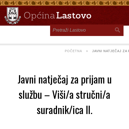
Toggle
navigation
POČETNA
»
JAVNI NATJEČAJ ZA P
Javni natječaj za prijam u
službu – Viši/a stručni/a
suradnik/ica II.