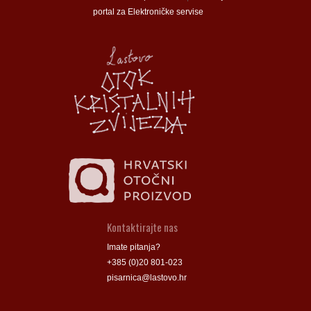
portal za Elektroničke servise
Općina Lastovo
Općina Lastovo
Dom kulture
Dom kulture
Dječji vrtić
Dječji vrtić
Groblje
Groblje
Kontaktirajte nas
Imate pitanja?
+385 (0)20 801-023
pisarnica@lastovo.hr