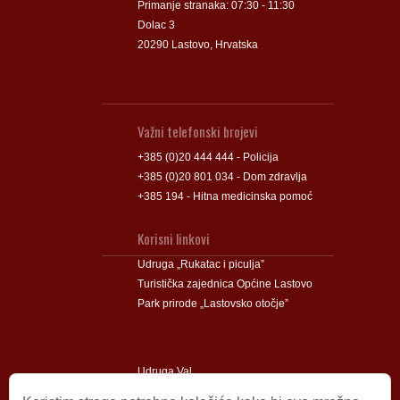
Primanje stranaka: 07:30 - 11:30
Dolac 3
20290 Lastovo, Hrvatska
Važni telefonski brojevi
+385 (0)20 444 444 - Policija
+385 (0)20 801 034 - Dom zdravlja
+385 194 - Hitna medicinska pomoć
Korisni linkovi
Udruga „Rukatac i piculja”
Turistička zajednica Općine Lastovo
Park prirode „Lastovsko otočje”
Udruga Val
Udruga Lastovski Poklad