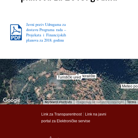
Javni poziv Udrugama za
dostavu Programa rada –
Projekata i Financijskih
planova za 2018. godinu
Parkiralište
Parkiralište
Turistički ured
Turistički ured
Meteo po
Meteo po
Keyboard shortcuts
Image may be subject to copyright
Terms
munalac
munalac
|
Link za Transparentnost
Link na javni
portal za Elektroničke servise
Općina Lastovo
Općina Lastovo
Dom kulture
Dom kulture
Dječji vrtić
Dječji vrtić