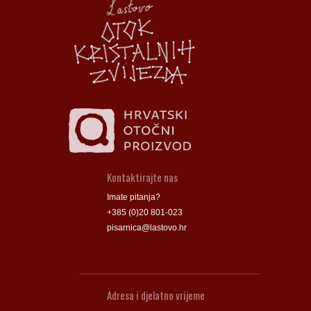
Groblje
Groblje
Kontaktirajte nas
Imate pitanja?
+385 (0)20 801-023
pisarnica@lastovo.hr
Adresa i djelatno vrijeme