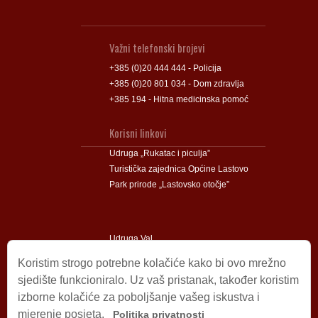
Važni telefonski brojevi
+385 (0)20 444 444 - Policija
+385 (0)20 801 034 - Dom zdravlja
+385 194 - Hitna medicinska pomoć
Korisni linkovi
Udruga „Rukatac i piculja”
Turistička zajednica Općine Lastovo
Park prirode „Lastovsko otočje”
Udruga Val
Udruga Lastovski Poklad
Koristim strogo potrebne kolačiće kako bi ovo mrežno
sjedište funkcioniralo. Uz vaš pristanak, također koristim
izborne kolačiće za poboljšanje vašeg iskustva i
Impressum
mjerenje posjeta.
Politika privatnosti