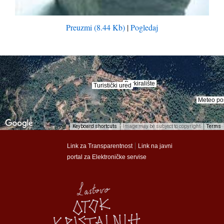
Preuzmi (8.44 Kb)
|
Pogledaj
Parkiralište
Parkiralište
Turistički ured
Turistički ured
Meteo po
Meteo po
Keyboard shortcuts
Image may be subject to copyright
Terms
munalac
munalac
|
Link za Transparentnost
Link na javni
portal za Elektroničke servise
Općina Lastovo
Općina Lastovo
Dom kulture
Dom kulture
Dječji vrtić
Dječji vrtić
Groblje
Groblje