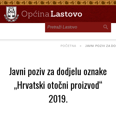
Toggle
navigation
POČETNA
»
JAVNI POZIV ZA D
Javni poziv za dodjelu oznake
„Hrvatski otočni proizvod“
2019.