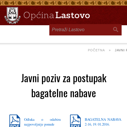
Toggle
navigation
POČETNA
»
JAVNI
Javni poziv za postupak
bagatelne nabave
Odluka o odabiru
BAGATELNA NABAVA
najpovoljnije ponude
2-16, 19. 01.2016.