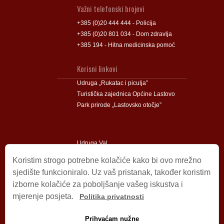
Važni telefonski brojevi
+385 (0)20 444 444 - Policija
+385 (0)20 801 034 - Dom zdravlja
+385 194 - Hitna medicinska pomoć
Korisni linkovi
Udruga „Rukatac i piculja”
Turistička zajednica Općine Lastovo
Park prirode „Lastovsko otočje”
Udruga Val
Udruga Lastovski Poklad
Koristim strogo potrebne kolačiće kako bi ovo mrežno
sjedište funkcioniralo. Uz vaš pristanak, također koristim
izborne kolačiće za poboljšanje vašeg iskustva i
Impressum
mjerenje posjeta.
Politika privatnosti
© 2009 – 2026 Općina Lastovo.
Sva prava pridržana.
Prihvaćam nužne