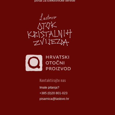
portal za Elektroničke servise
Općina Lastovo
Općina Lastovo
Dom kulture
Dom kulture
Dječji vrtić
Dječji vrtić
Groblje
Groblje
Kontaktirajte nas
Imate pitanja?
+385 (0)20 801-023
pisarnica@lastovo.hr